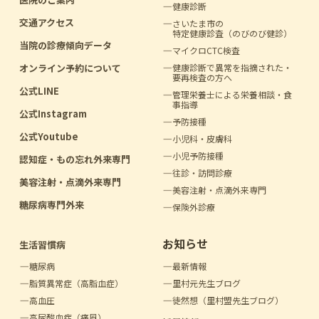
健康診断
交通アクセス
さいたま市の
特定健康診査（のびのび健診）
当院の診療傾向データ
マイクロCTC検査
オンライン予約について
健康診断で異常を指摘
された・
要再検査の方へ
公式LINE
管理栄養士による
栄養相談・食
事指導
公式Instagram
予防接種
公式Youtube
小児科・皮膚科
小児予防接種
認知症・もの忘れ外来専門
往診・訪問診療
美容注射・点滴外来専門
美容注射・点滴外来専門
糖尿病専門外来
保険外診療
お知らせ
生活習慣病
糖尿病
最新情報
脂質異常症（高脂血症）
里村元先生ブログ
高血圧
徒然想（里村盟先生ブログ）
高尿酸血症（痛風）