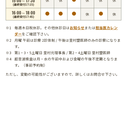
15:00～17:30
休
休
休
休
休
(最終受付17:15)
16:00～18:00
休
休
(最終受付17:45)
毎週木日祝休診。その他休診日は
お知らせ
または
担当医カレン
ダー
をご確認下さい。
月曜 午前は診療 2診体制 / 午後は里村盟医師のみの診察になりま
す。
第1・3・5土曜日 里村元理事長 / 第2・4土曜日 里村盟医師
超音波検査は月・水の午前中および金曜の午後不定期となりま
す。（事前予約制）
ただし、変動の可能性がございますので、詳しくはお問合せ下さい。