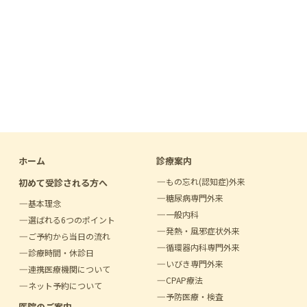
ホーム
診療案内
もの忘れ(認知症)外来
初めて受診される方へ
糖尿病専門外来
基本理念
一般内科
選ばれる6つのポイント
発熱・風邪症状外来
ご予約から当日の流れ
循環器内科専門外来
診療時間・休診日
いびき専門外来
連携医療機関について
CPAP療法
ネット予約について
予防医療・検査
医院のご案内