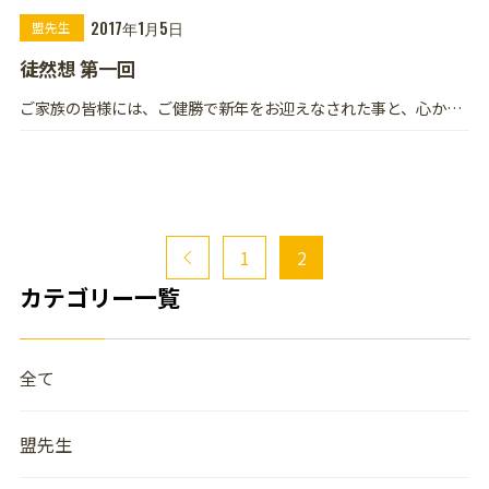
し、一生懸命に咲いている。 今、
2017年1月5日
盟先生
徒然想 第一回
ご家族の皆様には、ご健勝で新年をお迎えなされた事と、心から
お慶び申し上げますとともに、本年も健やかに、より朗らかに、
生き甲斐のある豊かな年で
1
2
カテゴリー一覧
全て
盟先生