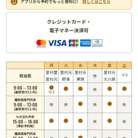
アプリから予約でもっと便利に!
詳しくはこちら
クレジットカード・
電子マネー決済可
月
火
水
木
金
土
里村盟
里村元
里村元
里村元
※3
担当医
休
里村元
野濱
栗原
大川原
9:00～13:00
休
※2
(最終受付12:45)
糖尿病専門外来
9:00～13:00
休
休
休
休
(最終受付12:45)
もの忘れ外来
15:00～16:00
休
休
(事前予約制)
糖尿病専門外来