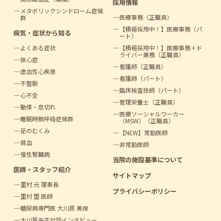
採用情報
メタボリック
シンドローム症候
医療事務（正職員）
群
【積極採用中！】医療事務（パ
病気・症状から知る
ート）
よくある症状
【積極採用中！】医療事務＋
ド
ライバー兼務（正職員）
狭心症
看護師（正職員）
虚血性心疾患
看護師（パート）
不整脈
臨床検査技師（パート）
心不全
管理栄養士（正職員）
動悸・息切れ
医療ソーシャルワーカー
睡眠時無呼吸症候群
（MSW）（正職員）
足のむくみ
【NEW】常勤医師
貧血
非常勤医師
慢性腎臓病
当院の施設基準について
医師・スタッフ紹介
サイトマップ
里村 元 理事長
プライバシーポリシー
里村 盟 医師
糖尿病専門医 大川原 美保
大川原先生対談インタビュー