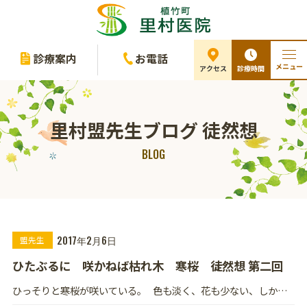
診療案内
お電話
メニュー
診療時間
アクセス
里村盟先生ブログ 徒然想
BLOG
2017年2月6日
盟先生
ひたぶるに 咲かねば枯れ木 寒桜 徒然想 第二回
ひっそりと寒桜が咲いている。 色も淡く、花も少ない、しか