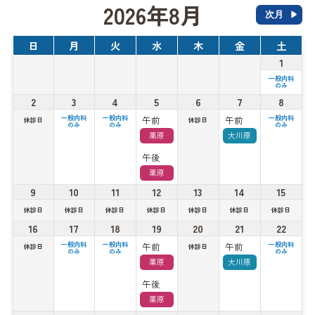
2026年8月
次月
日
月
火
水
木
金
土
1
一般内科
のみ
2
3
4
5
6
7
8
午前
午前
一般内科
一般内科
一般内科
休診日
休診日
のみ
のみ
のみ
栗原
大川原
午後
栗原
9
10
11
12
13
14
15
休診日
休診日
休診日
休診日
休診日
休診日
休診日
16
17
18
19
20
21
22
午前
午前
一般内科
一般内科
一般内科
休診日
休診日
のみ
のみ
のみ
栗原
大川原
午後
栗原