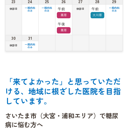
23
24
25
26
27
28
29
午前
午前
一般内科
一般内科
一般内科
休診日
休診日
のみ
のみ
のみ
栗原
大川原
午後
栗原
30
31
一般内科
休診日
のみ
「来てよかった」と思っていただ
ける、
地域に根ざした医院を目指
しています。
さいたま市（大宮・浦和エリア）で
糖尿
病に悩む方へ