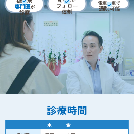
糖尿病
叱らない
電車・車で
フォロー
専門医
が
通院可能
体制
診察
診療時間
水
金