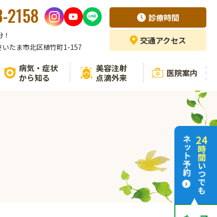
3-2158
診療時間
分！
交通
アクセス
県さいたま市北区植竹町1-157
病気・症状
美容注射
医院案内
から知る
点滴外来