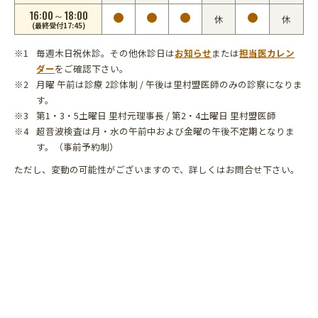
16:00～18:00
休
休
(最終受付17:45)
毎週木日祝休診。その他休診日は
お知らせ
または
担当医カレン
ダー
をご確認下さい。
月曜 午前は診療 2診体制 / 午後は里村盟医師のみの診察になりま
す。
第1・3・5土曜日 里村元理事長 / 第2・4土曜日 里村盟医師
超音波検査は月・水の午前中および金曜の午後不定期となりま
す。（事前予約制）
ただし、変動の可能性がございますので、詳しくはお問合せ下さい。