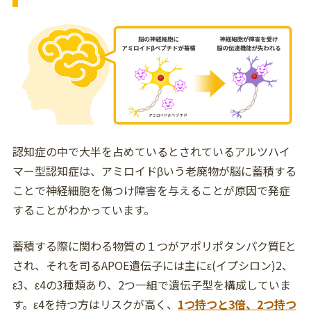
認知症の中で大半を占めているとされているアルツハイ
マー型認知症は、アミロイドβいう老廃物が脳に蓄積する
ことで神経細胞を傷つけ障害を与えることが原因で発症
することがわかっています。
蓄積する際に関わる物質の１つがアポリポタンパク質Eと
され、それを司るAPOE遺伝子には主にε(イプシロン)2、
ε3、ε4の3種類あり、2つ一組で遺伝子型を構成していま
す。ε4を持つ方はリスクが高く、
1つ持つと3倍、2つ持つ