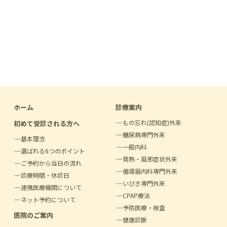
ホーム
診療案内
もの忘れ(認知症)外来
初めて受診される方へ
糖尿病専門外来
基本理念
一般内科
選ばれる6つのポイント
発熱・風邪症状外来
ご予約から当日の流れ
循環器内科専門外来
診療時間・休診日
いびき専門外来
連携医療機関について
CPAP療法
ネット予約について
予防医療・検査
医院のご案内
健康診断