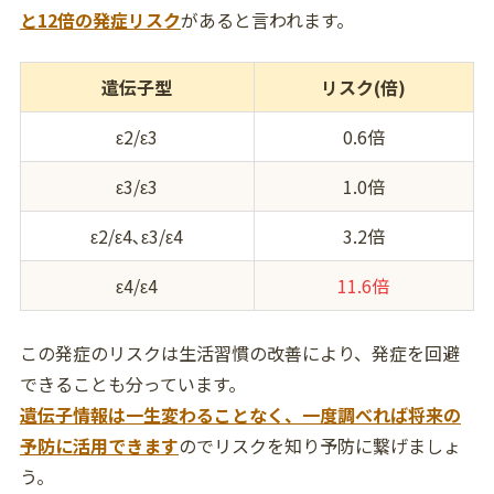
と12倍の発症リスク
があると言われます。
遣伝子型
リスク(倍)
ε2/ε3
0.6倍
ε3/ε3
1.0倍
ε2/ε4､ε3/ε4
3.2倍
ε4/ε4
11.6倍
この発症のリスクは生活習慣の改善により、発症を回避
できることも分っています。
遺伝子情報は一生変わることなく、一度調べれば将来の
予防に活用できます
のでリスクを知り予防に繋げましょ
う。