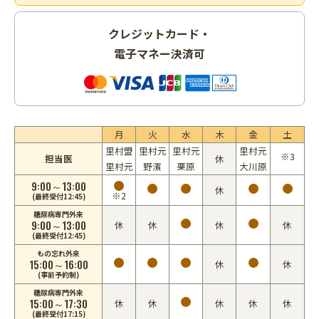
クレジットカード・
電子マネー決済可
月
火
水
木
金
土
里村盟
里村元
里村元
里村元
※3
担当医
休
里村元
野濱
栗原
大川原
9:00～13:00
休
※2
(最終受付12:45)
糖尿病専門外来
9:00～13:00
休
休
休
休
(最終受付12:45)
もの忘れ外来
15:00～16:00
休
休
(事前予約制)
糖尿病専門外来
15:00～17:30
休
休
休
休
休
(最終受付17:15)