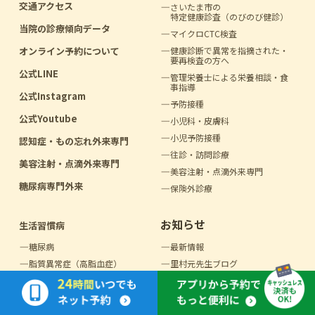
交通アクセス
さいたま市の
特定健康診査（のびのび健診）
当院の診療傾向データ
マイクロCTC検査
オンライン予約について
健康診断で異常を指摘
された・
要再検査の方へ
公式LINE
管理栄養士による
栄養相談・食
事指導
公式Instagram
予防接種
公式Youtube
小児科・皮膚科
小児予防接種
認知症・もの忘れ外来専門
往診・訪問診療
美容注射・点滴外来専門
美容注射・点滴外来専門
糖尿病専門外来
保険外診療
お知らせ
生活習慣病
糖尿病
最新情報
脂質異常症（高脂血症）
里村元先生ブログ
高血圧
徒然想（里村盟先生ブログ）
高尿酸血症（痛風）
採用情報
メタボリック
シンドローム症候