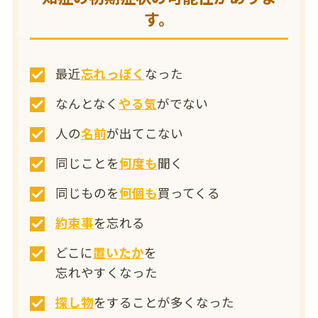
す。
最近
忘れっぽく
なった
なんとなく
やる気
がでない
人の
名前
が出てこない
同じことを
何度も
聞く
同じものを
何個も
買ってくる
約束事
を忘れる
どこに
置いたか
を
忘れやすくなった
探し物
をすることが多くなった