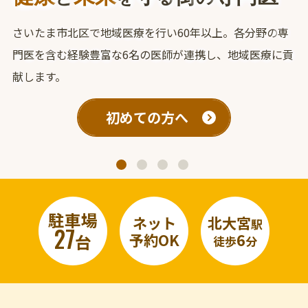
さいたま市北区で地域医療を行い60年以上。各分野の
専
門医を含む経験豊富な6名の医師が連携し、地域医療に貢
献します。
初めての方へ
駐車場
ネット
北大宮
駅
27
予約OK
6
台
徒歩
分