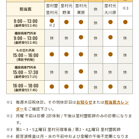
里村盟
里村元
里村元
里村元
※3
担当医
休
里村元
野濱
栗原
大川原
9:00～13:00
休
※2
(最終受付12:45)
糖尿病専門外来
9:00～13:00
休
休
休
休
(最終受付12:45)
もの忘れ外来
15:00～16:00
休
休
(事前予約制)
糖尿病専門外来
15:00～17:30
休
休
休
休
休
(最終受付17:15)
16:00～18:00
休
休
(最終受付17:45)
毎週木日祝休診。その他休診日は
お知らせ
または
担当医カレン
ダー
をご確認下さい。
月曜 午前は診療 2診体制 / 午後は里村盟医師のみの診察になりま
す。
第1・3・5土曜日 里村元理事長 / 第2・4土曜日 里村盟医師
超音波検査は月・水の午前中および金曜の午後不定期となりま