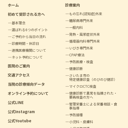
ホーム
診療案内
もの忘れ(認知症)外来
初めて受診される方へ
糖尿病専門外来
基本理念
一般内科
選ばれる6つのポイント
発熱・風邪症状外来
ご予約から当日の流れ
循環器内科専門外来
診療時間・休診日
いびき専門外来
連携医療機関について
CPAP療法
ネット予約について
予防医療・検査
医院のご案内
健康診断
交通アクセス
さいたま市の
特定健康診査（のびのび健診）
当院の診療傾向データ
マイクロCTC検査
オンライン予約について
健康診断で異常を指摘
された・
要再検査の方へ
公式LINE
管理栄養士による
栄養相談・食
事指導
公式Instagram
予防接種
公式Youtube
小児科・皮膚科