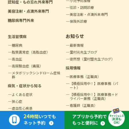
小児予防接種
認知症・もの忘れ外来専門
往診・訪問診療
美容注射・点滴外来専門
美容注射・点滴外来専門
糖尿病専門外来
保険外診療
お知らせ
生活習慣病
糖尿病
最新情報
脂質異常症（高脂血症）
里村元先生ブログ
高血圧
徒然想（里村盟先生ブログ）
高尿酸血症（痛風）
採用情報
メタボリック
シンドローム症候
医療事務（正職員）
群
【積極採用中！】医療事務（パ
病気・症状から知る
ート）
よくある症状
【積極採用中！】医療事務＋
ド
ライバー兼務（正職員）
狭心症
看護師（正職員）
虚血性心疾患
看護師（パート）
不整脈
臨床検査技師（パート）
心不全
管理栄養士（正職員）
動悸・息切れ