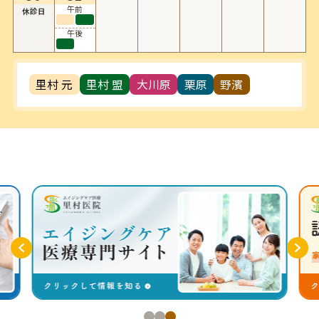
午前
休診日
午後
里村 元
里村 盟
大川原
栗原
野濱