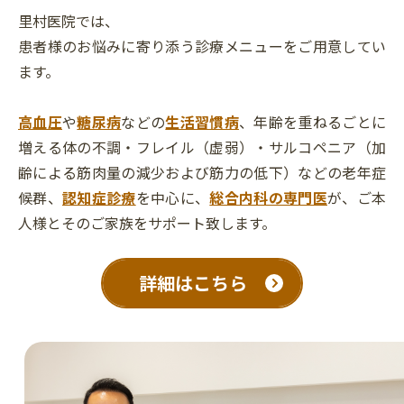
里村医院では、
患者様のお悩みに寄り添う診療メニューをご用意してい
ます。
高血圧
や
糖尿病
などの
生活習慣病
、年齢を重ねるごとに
増える体の不調・フレイル（虚弱）・サルコペニア（加
齢による筋肉量の減少および筋力の低下）などの老年症
候群、
認知症診療
を中心に、
総合内科の専門医
が、ご本
人様とそのご家族をサポート致します。
詳細はこちら