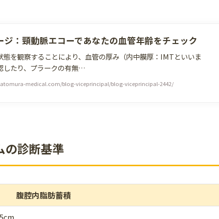
ージ：頸動脈エコーであなたの血管年齢をチェック
状態を観察することにより、血管の厚み（内中膜厚：IMTといいま
認したり、プラークの有無…
/satomura-medical.com/blog-viceprincipal/blog-viceprincipal-2442/
ムの診断基準
腹腔内脂肪蓄積
5cm