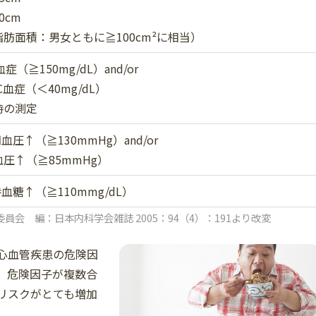
0cm
肪面積：男女ともに≧100cm²に相当）
血症（≧150mg/dL）
and/or
C血症（＜40mg/dL）
時の測定
期血圧↑（≧130mmHg）
and/or
圧↑（≧85mmHg）
時血糖↑（≧110mmg/dL）
会 編：日本内科学会雑誌 2005：94（4）：191より改変
心血管疾患の危険因
。危険因子が複数合
リスクがとても増加