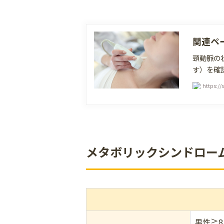
関連ペ
頸動脈の
す）を確
https:/
メタボリックシンドロー
男性≧8