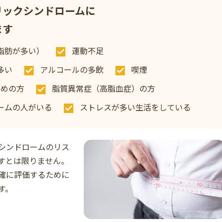
リックシンドロームに
ます
脂肪が多い）
運動不足
多い
アルコールの多飲
喫煙
高めの方
脂質異常症（高脂血症）の方
ームの人がいる
ストレスが多い生活をしている
シンドロームのリス
すとは限りません。
確に評価するために
す。