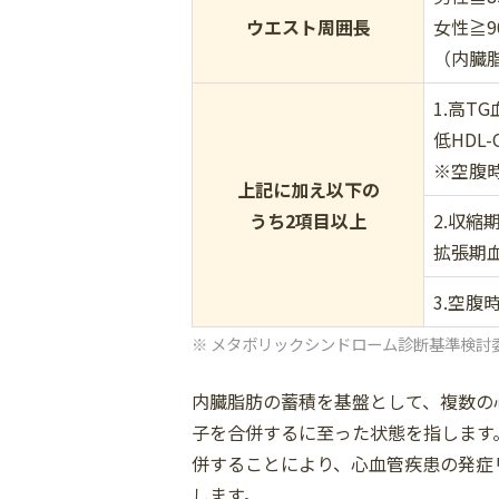
ウエスト
周囲長
女性≧9
（内臓脂
1.高TG
低HDL-
※空腹
上記に加え
以下の
うち
2項目以上
2.収縮
拡張期血
3.空腹
メタボリックシンドローム診断基準検討委員
内臓脂肪の蓄積を基盤として、複数の
子を合併するに至った状態を指します
併することにより、心血管疾患の発症
します。