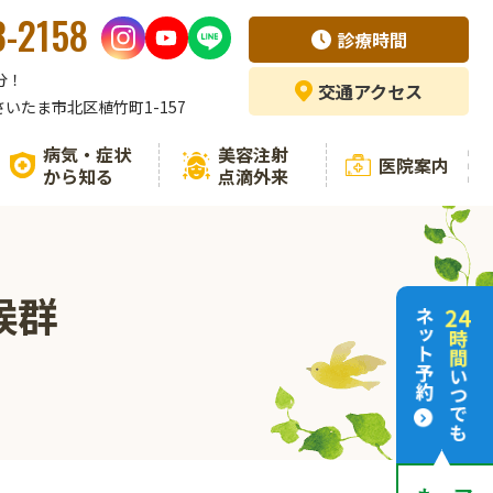
3-2158
診療時間
分！
交通
アクセス
県さいたま市北区植竹町1-157
病気・症状
美容注射
医院案内
から知る
点滴外来
候群