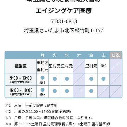
エイジングケア医療
〒331-0813
埼玉県さいたま市北区植竹町1-157
月
火
水
木
金
土
日祝
里村盟
※4
担当医
里村元
里村元
里村元
里村元
9:00～13:00
※1
(最終受付12:45)
16:00～18:00
※3
(最終受付17:45)
月曜 午前は診療 2診体制
月曜のみ11:00～12:00(事前予約制)
月曜 午後は里村盟医師のみの診察になります。
第1・3・5土曜日 里村元理事長 / 第2・4土曜日 里村盟医師