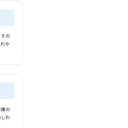
、その
現れや
皮膚の
のしわ