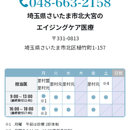
埼玉県さいたま市北大宮の
エイジングケア医療
〒331-0813
埼玉県さいたま市北区植竹町1-157
月
火
水
木
金
土
日祝
里村盟
※4
担当医
里村元
里村元
里村元
里村元
9:00～13:00
※1
(最終受付12:45)
16:00～18:00
※3
(最終受付17:45)
月曜 午前は診療 2診体制