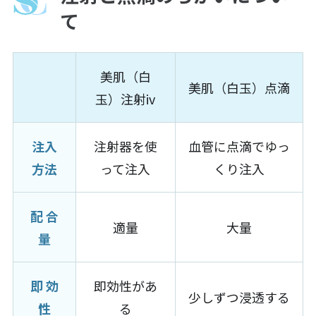
て
美肌（白
美肌（白玉）点滴
玉）注射iv
注入
注射器を使
血管に点滴でゆっ
方法
って注入
くり注入
配 合
適量
大量
量
即 効
即効性があ
少しずつ浸透する
性
る